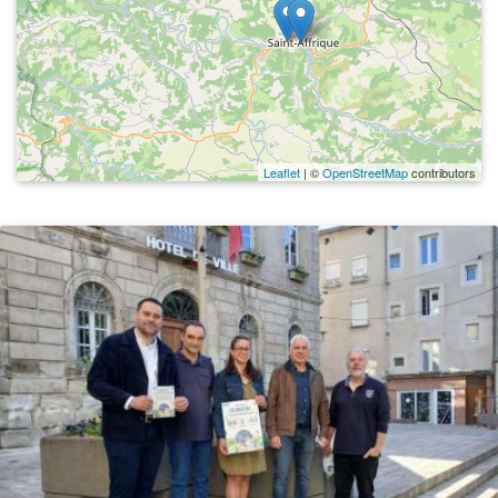
Leaflet
| ©
OpenStreetMap
contributors