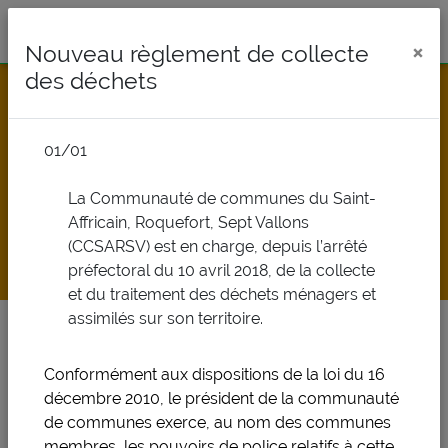
×
Nouveau règlement de collecte
des déchets
01/01
La Communauté de communes du Saint-
Affricain, Roquefort, Sept Vallons
AGENDA
(CCSARSV) est en charge, depuis l’arrêté
préfectoral du 10 avril 2018, de la collecte
et du traitement des déchets ménagers et
assimilés sur son territoire.
Vous êtes ici :
Accueil
Des services au quotidien
Agenda
Conformément aux dispositions de la loi du 16
décembre 2010, le président de la communauté
En Janvier 2026
de communes exerce, au nom des communes
membres, les pouvoirs de police relatifs à cette