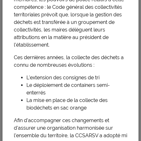
Lu
Ma
Me
Je
Ve
Sa
Di
compétence : le Code général des collectivités
territoriales prévoit que, lorsque la gestion des
1
2
3
4
déchets est transférée à un groupement de
5
6
7
8
9
10
11
collectivités, les maires délèguent leurs
attributions en la matière au président de
12
13
14
15
16
17
18
l’établissement.
19
20
21
22
23
24
25
Ces dernières années, la collecte des déchets a
connu de nombreuses évolutions :
26
27
28
29
30
31
L'extension des consignes de tri
Le déploiement de containers semi-
enterrés
La mise en place de la collecte des
Localiser
biodéchets en sac orange
Afin d’accompagner ces changements et
+
d’assurer une organisation harmonisée sur
−
l’ensemble du territoire, la CCSARSV a adopté mi