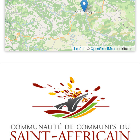
Leaflet
| ©
OpenStreetMap
contributors